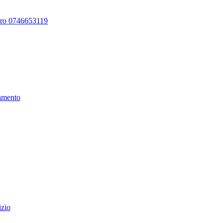
ero 0746653119
amento
izio