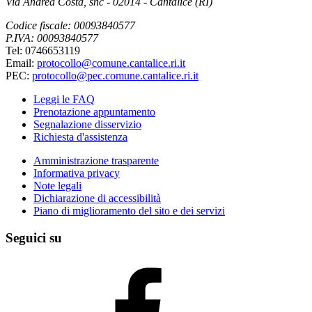
Via Andrea Costa, snc - 02014 - Cantalice (RI)
Codice fiscale: 00093840577
P.IVA: 00093840577
Tel: 0746653119
Email:
protocollo@comune.cantalice.ri.it
PEC:
protocollo@pec.comune.cantalice.ri.it
Leggi le FAQ
Prenotazione appuntamento
Segnalazione disservizio
Richiesta d'assistenza
Amministrazione trasparente
Informativa privacy
Note legali
Dichiarazione di accessibilità
Piano di miglioramento del sito e dei servizi
Seguici su