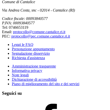
Comune di Cantalice
Via Andrea Costa, snc - 02014 - Cantalice (RI)
Codice fiscale: 00093840577
P.IVA: 00093840577
Tel: 0746653119
Email:
protocollo@comune.cantalice.ri.it
PEC:
protocollo@pec.comune.cantalice.ri.it
Leggi le FAQ
Prenotazione appuntamento
Segnalazione disservizio
Richiesta d'assistenza
Amministrazione trasparente
Informativa privacy
Note legali
Dichiarazione di accessibilità
Piano di miglioramento del sito e dei servizi
Seguici su