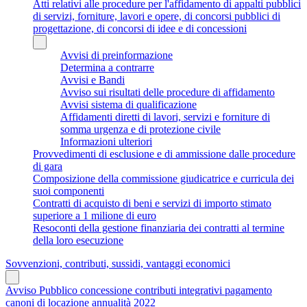
Atti relativi alle procedure per l'affidamento di appalti pubblici
di servizi, forniture, lavori e opere, di concorsi pubblici di
progettazione, di concorsi di idee e di concessioni
Avvisi di preinformazione
Determina a contrarre
Avvisi e Bandi
Avviso sui risultati delle procedure di affidamento
Avvisi sistema di qualificazione
Affidamenti diretti di lavori, servizi e forniture di
somma urgenza e di protezione civile
Informazioni ulteriori
Provvedimenti di esclusione e di ammissione dalle procedure
di gara
Composizione della commissione giudicatrice e curricula dei
suoi componenti
Contratti di acquisto di beni e servizi di importo stimato
superiore a 1 milione di euro
Resoconti della gestione finanziaria dei contratti al termine
della loro esecuzione
Sovvenzioni, contributi, sussidi, vantaggi economici
Avviso Pubblico concessione contributi integrativi pagamento
canoni di locazione annualità 2022