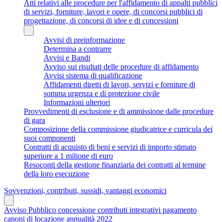
Atti relativi alle procedure per l'affidamento di appalti pubblici
di servizi, forniture, lavori e opere, di concorsi pubblici di
progettazione, di concorsi di idee e di concessioni
Avvisi di preinformazione
Determina a contrarre
Avvisi e Bandi
Avviso sui risultati delle procedure di affidamento
Avvisi sistema di qualificazione
Affidamenti diretti di lavori, servizi e forniture di
somma urgenza e di protezione civile
Informazioni ulteriori
Provvedimenti di esclusione e di ammissione dalle procedure
di gara
Composizione della commissione giudicatrice e curricula dei
suoi componenti
Contratti di acquisto di beni e servizi di importo stimato
superiore a 1 milione di euro
Resoconti della gestione finanziaria dei contratti al termine
della loro esecuzione
Sovvenzioni, contributi, sussidi, vantaggi economici
Avviso Pubblico concessione contributi integrativi pagamento
canoni di locazione annualità 2022