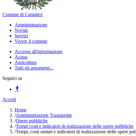
Comune di Cantalice
Amministrazione
Novità
Servizi
Vivere il comune
Accesso all'informazione
Acqua
Agricoltura
Tutti gli argomenti...
Seguici su
Accedi
Home
/
Amministrazione Trasparente
/
Opere pubbliche
/
Tempi costi e indicatori di realizzazione delle opere pubbliche
/
Tempi, costi unitari e indicatori di realizzazione delle opere p