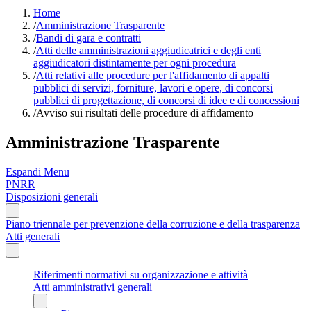
Home
/
Amministrazione Trasparente
/
Bandi di gara e contratti
/
Atti delle amministrazioni aggiudicatrici e degli enti
aggiudicatori distintamente per ogni procedura
/
Atti relativi alle procedure per l'affidamento di appalti
pubblici di servizi, forniture, lavori e opere, di concorsi
pubblici di progettazione, di concorsi di idee e di concessioni
/
Avviso sui risultati delle procedure di affidamento
Amministrazione Trasparente
Espandi Menu
PNRR
Disposizioni generali
Piano triennale per prevenzione della corruzione e della trasparenza
Atti generali
Riferimenti normativi su organizzazione e attività
Atti amministrativi generali