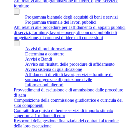
Atti relativi alla programmazione di lavori, opere, servizi e
forniture
Programma biennale degli acquisiti di beni e servizi
Programma triennale dei lavori pubblici
Atti relativi alle procedure per l'affidamento di appalti pubblici
di servizi, forniture, lavori e opere, di concorsi pubblici di
progettazione, di concorsi di idee e di concessioni
Avvisi di preinformazione
Determina a contrarre
Avvisi e Bandi
Avviso sui risultati delle procedure di affidamento
Avvisi sistema di qualificazione
Affidamenti diretti di lavori, servizi e forniture di
somma urgenza e di protezione civile
Informazioni ulteriori
Provvedimenti di esclusione e di ammissione dalle procedure
di gara
Composizione della commissione giudicatrice e curricula dei
suoi componenti
Contratti di acquisto di beni e servizi di importo stimato
superiore a 1 milione di euro
Resoconti della gestione finanziaria dei contratti al termine
della loro esecuzione