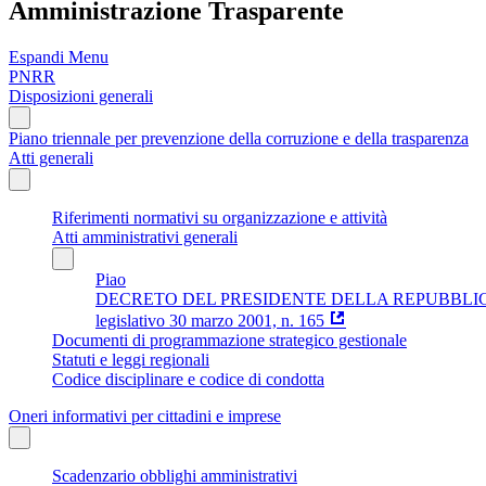
Amministrazione Trasparente
Espandi Menu
PNRR
Disposizioni generali
Piano triennale per prevenzione della corruzione e della trasparenza
Atti generali
Riferimenti normativi su organizzazione e attività
Atti amministrativi generali
Piao
DECRETO DEL PRESIDENTE DELLA REPUBBLICA 16 aprile 
legislativo 30 marzo 2001, n. 165
Documenti di programmazione strategico gestionale
Statuti e leggi regionali
Codice disciplinare e codice di condotta
Oneri informativi per cittadini e imprese
Scadenzario obblighi amministrativi