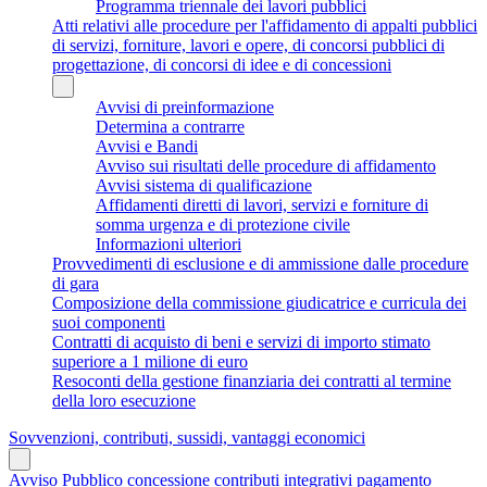
Programma triennale dei lavori pubblici
Atti relativi alle procedure per l'affidamento di appalti pubblici
di servizi, forniture, lavori e opere, di concorsi pubblici di
progettazione, di concorsi di idee e di concessioni
Avvisi di preinformazione
Determina a contrarre
Avvisi e Bandi
Avviso sui risultati delle procedure di affidamento
Avvisi sistema di qualificazione
Affidamenti diretti di lavori, servizi e forniture di
somma urgenza e di protezione civile
Informazioni ulteriori
Provvedimenti di esclusione e di ammissione dalle procedure
di gara
Composizione della commissione giudicatrice e curricula dei
suoi componenti
Contratti di acquisto di beni e servizi di importo stimato
superiore a 1 milione di euro
Resoconti della gestione finanziaria dei contratti al termine
della loro esecuzione
Sovvenzioni, contributi, sussidi, vantaggi economici
Avviso Pubblico concessione contributi integrativi pagamento