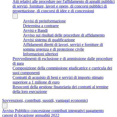
Atti relativi alle procedure per l'affidamento di appalti pubblici
di servizi, forniture, lavori e opere, di concorsi pubblici di
progettazione, di concorsi di idee e di concessioni
Avvisi di preinformazione
Determina a contrarre
Avvisi e Bandi
Avviso sui risultati delle procedure di affidamento
Avvisi sistema di qualificazione
Affidamenti diretti di lavori, servizi e forniture di
somma urgenza e di protezione civile
Informazioni ulteriori
Provvedimenti di esclusione e di ammissione dalle procedure
di gara
Composizione della commissione giudicatrice e curricula dei
suoi componenti
Contratti di acquisto di beni e servizi di importo stimato
superiore a 1 milione di euro
Resoconti della gestione finanziaria dei contratti al termine
della loro esecuzione
Sovvenzioni, contributi, sussidi, vantaggi economici
Avviso Pubblico concessione contributi integrativi pagamento
canoni di locazione annualità 2022