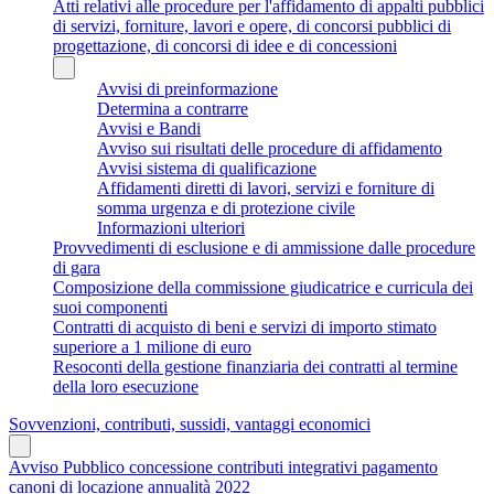
Atti relativi alle procedure per l'affidamento di appalti pubblici
di servizi, forniture, lavori e opere, di concorsi pubblici di
progettazione, di concorsi di idee e di concessioni
Avvisi di preinformazione
Determina a contrarre
Avvisi e Bandi
Avviso sui risultati delle procedure di affidamento
Avvisi sistema di qualificazione
Affidamenti diretti di lavori, servizi e forniture di
somma urgenza e di protezione civile
Informazioni ulteriori
Provvedimenti di esclusione e di ammissione dalle procedure
di gara
Composizione della commissione giudicatrice e curricula dei
suoi componenti
Contratti di acquisto di beni e servizi di importo stimato
superiore a 1 milione di euro
Resoconti della gestione finanziaria dei contratti al termine
della loro esecuzione
Sovvenzioni, contributi, sussidi, vantaggi economici
Avviso Pubblico concessione contributi integrativi pagamento
canoni di locazione annualità 2022