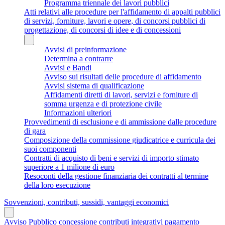
Programma triennale dei lavori pubblici
Atti relativi alle procedure per l'affidamento di appalti pubblici
di servizi, forniture, lavori e opere, di concorsi pubblici di
progettazione, di concorsi di idee e di concessioni
Avvisi di preinformazione
Determina a contrarre
Avvisi e Bandi
Avviso sui risultati delle procedure di affidamento
Avvisi sistema di qualificazione
Affidamenti diretti di lavori, servizi e forniture di
somma urgenza e di protezione civile
Informazioni ulteriori
Provvedimenti di esclusione e di ammissione dalle procedure
di gara
Composizione della commissione giudicatrice e curricula dei
suoi componenti
Contratti di acquisto di beni e servizi di importo stimato
superiore a 1 milione di euro
Resoconti della gestione finanziaria dei contratti al termine
della loro esecuzione
Sovvenzioni, contributi, sussidi, vantaggi economici
Avviso Pubblico concessione contributi integrativi pagamento